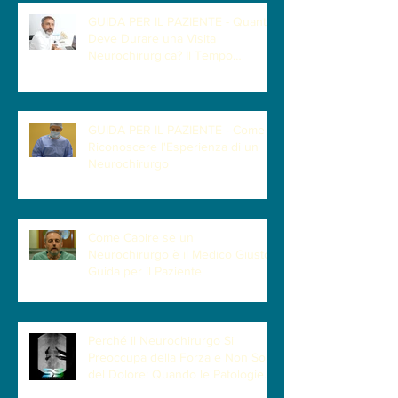
GUIDA PER IL PAZIENTE - Quanto
Deve Durare una Visita
Neurochirurgica? Il Tempo
Necessario per Capire il Paziente
GUIDA PER IL PAZIENTE - Come
Riconoscere l'Esperienza di un
Neurochirurgo
Come Capire se un
Neurochirurgo è il Medico Giusto |
Guida per il Paziente
Perché il Neurochirurgo Si
Preoccupa della Forza e Non Solo
del Dolore: Quando le Patologie
Cervicali Più Insidiose Fanno Poco