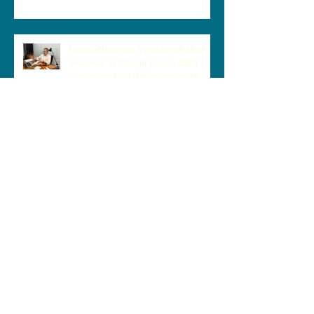
Male
Neurochirurgia Vertebrale Mini-
Invasiva: la fiducia nasce dalla
conoscenza e dall'esperienza
Cammino instabile, perdita di
equilibrio e mani impacciate:
quando il Neurochirurgo
Vertebrale può fare la differenza
Cammino Peggio di Prima: È
Davvero Solo l'Età? Perdita di
Equilibrio e Difficoltà a Camminare
| Quando la Causa è la Cervicale
Quando le mani iniziano a
perdere forza: il segnale cervicale