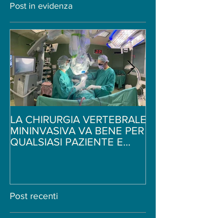
Post in evidenza
LA CHIRURGIA VERTEBRALE
Ginnastica per i
MININVASIVA VA BENE PER
schiena - 5 sem
QUALSIASI PAZIENTE E
di stretching -
PATOLOGIA?
Neurochirurgo
Post recenti