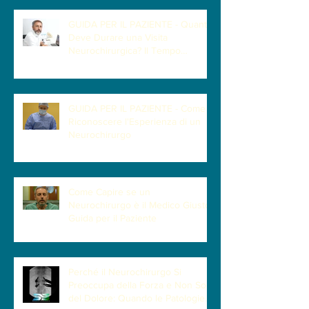
GUIDA PER IL PAZIENTE - Quanto
Deve Durare una Visita
Neurochirurgica? Il Tempo
Necessario per Capire il Paziente
GUIDA PER IL PAZIENTE - Come
Riconoscere l'Esperienza di un
Neurochirurgo
Come Capire se un
Neurochirurgo è il Medico Giusto |
Guida per il Paziente
Perché il Neurochirurgo Si
Preoccupa della Forza e Non Solo
del Dolore: Quando le Patologie