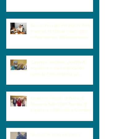
Cervicali Più Insidiose Fanno Poco
Male
Neurochirurgia Vertebrale Mini-
Invasiva: la fiducia nasce dalla
conoscenza e dall'esperienza
Cammino instabile, perdita di
equilibrio e mani impacciate:
quando il Neurochirurgo
Vertebrale può fare la differenza
Cammino Peggio di Prima: È
Davvero Solo l'Età? Perdita di
Equilibrio e Difficoltà a Camminare
| Quando la Causa è la Cervicale
Quando le mani iniziano a