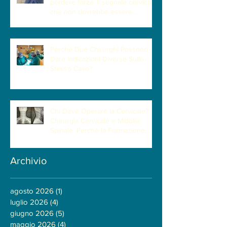
perdere forza: il segnale cervicale
che non dovrebbe essere
sottovalutato
Perché Due Chirurghi Possono
Dare Indicazioni Diverse Sullo
Stesso Caso?
Chi Deve Operare la Cervicale?
Chirurgia Cervicale e Midollo
Spinale: Perché la Formazione
Neurochirurgica Ha un Ruolo
Centrale
Archivio
agosto 2026
(1)
1 post
luglio 2026
(4)
4 post
giugno 2026
(5)
5 post
maggio 2026
(4)
4 post