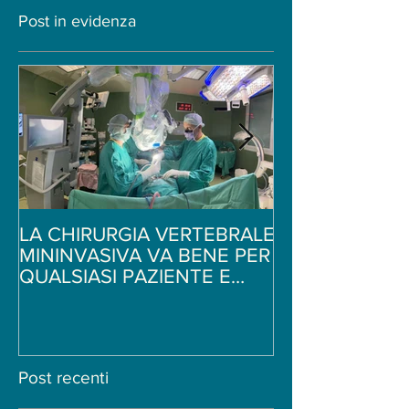
Post in evidenza
LA CHIRURGIA VERTEBRALE
Ginnastica per i
MININVASIVA VA BENE PER
schiena - 5 sem
QUALSIASI PAZIENTE E
di stretching -
PATOLOGIA?
Neurochirurgo
Post recenti