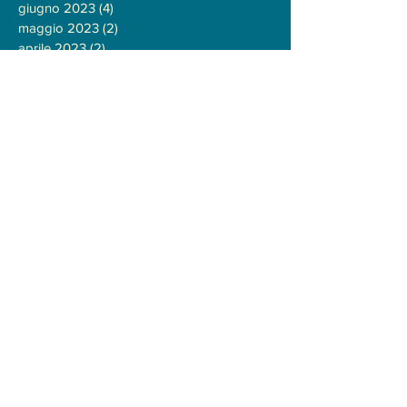
giugno 2023
(4)
4 post
maggio 2023
(2)
2 post
aprile 2023
(2)
2 post
marzo 2023
(4)
4 post
febbraio 2023
(1)
1 post
gennaio 2023
(4)
4 post
dicembre 2022
(2)
2 post
novembre 2022
(6)
6 post
ottobre 2022
(5)
5 post
settembre 2022
(2)
2 post
agosto 2022
(2)
2 post
luglio 2022
(3)
3 post
giugno 2022
(7)
7 post
ottobre 2019
(1)
1 post
gennaio 2019
(3)
3 post
dicembre 2018
(2)
2 post
novembre 2018
(5)
5 post
ottobre 2018
(4)
4 post
settembre 2018
(3)
3 post
agosto 2018
(1)
1 post