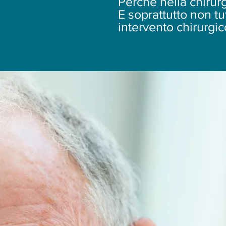
Perché nella chirurg
E soprattutto non t
intervento chirurgic