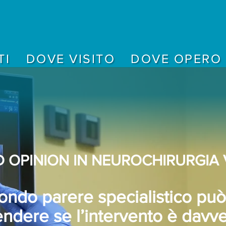
TI
DOVE VISITO
DOVE OPERO
 OPINION IN NEUROCHIRURGIA
ndo parere specialistico può
ndere se l’intervento è davv