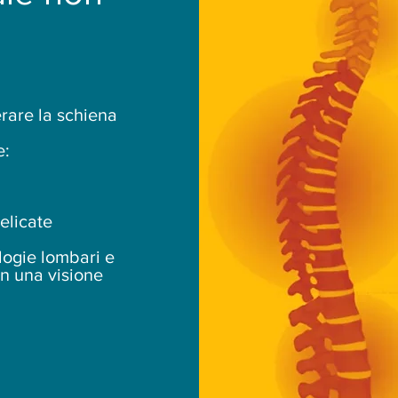
erare la schiena
e:
elicate
logie lombari e
on una visione