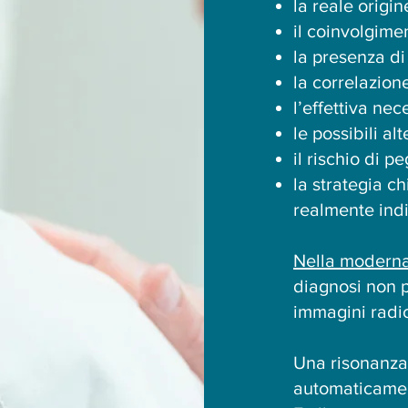
la reale origi
il coinvolgime
la presenza d
la correlazion
l’effettiva nec
le possibili al
il rischio di 
la strategia ch
realmente ind
Nella moderna
diagnosi non 
immagini radi
Una risonanza
automaticamen