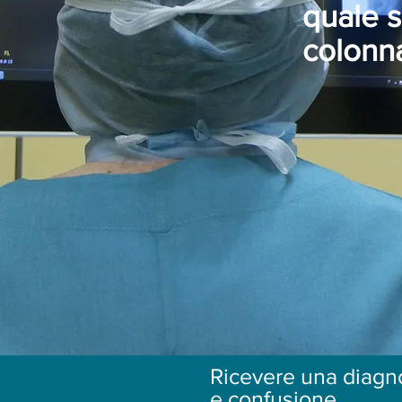
quale s
colonna
Ricevere una diagno
e confusione.