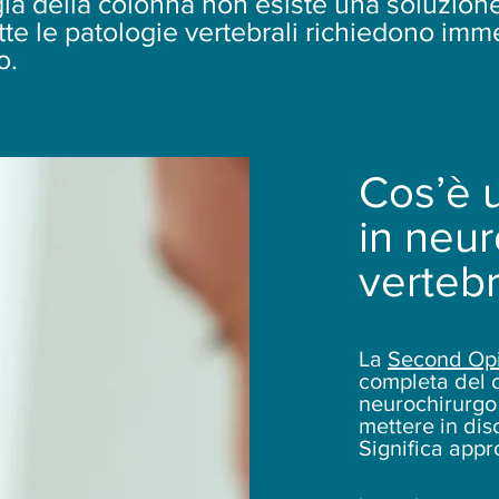
ia della colonna non esiste una soluzione 
utte le patologie vertebrali richiedono i
o.
Cos’è 
in neur
vertebr
La
Second Op
completa del c
neurochirurgo 
mettere in disc
Significa appr