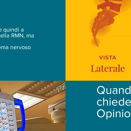
e quindi a
nella RMN, ma
tema nervoso
Quand
chied
Opinio