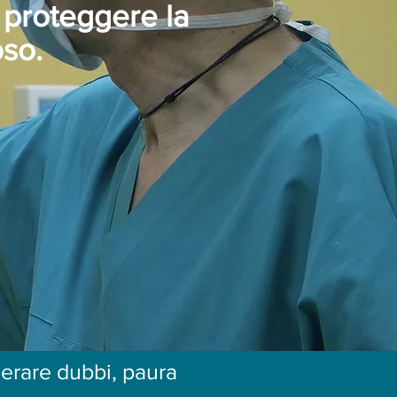
r proteggere la
oso.
nerare dubbi,
paura