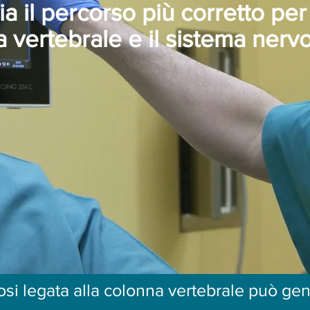
ia il percorso più corretto pe
 vertebrale e il sistema nerv
si legata alla colonna vertebrale può ge