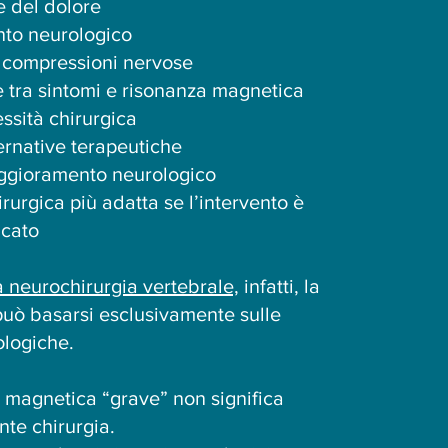
ne del dolore
nto neurologico
i compressioni nervose
e tra sintomi e risonanza magnetica
essità chirurgica
ternative terapeutiche
peggioramento neurologico
irurgica più adatta se l’intervento è
icato
 neurochirurgia vertebrale,
infatti, la
può basarsi esclusivamente sulle
ologiche.
 magnetica “grave” non significa
te chirurgia.