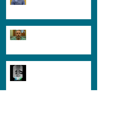
GUIDA PER IL PAZIENTE - Come
Riconoscere l'Esperienza di un
Neurochirurgo
Come Capire se un
Neurochirurgo è il Medico Giusto |
Guida per il Paziente
Perché il Neurochirurgo Si
Preoccupa della Forza e Non Solo
del Dolore: Quando le Patologie
Cervicali Più Insidiose Fanno Poco
Male
Neurochirurgia Vertebrale Mini-
Invasiva: la fiducia nasce dalla
conoscenza e dall'esperienza