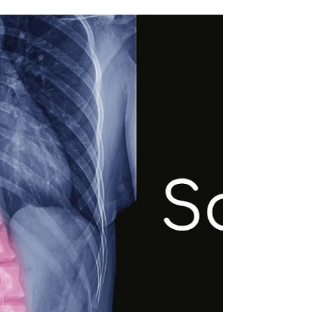
DOLORE E PER
MANTENERLA FORTE E
SANA
Prevenzione e controllo programmato: la chiave
per la salute della nostra colonna vertebrale.
Fabio Tresoldi Neurochirurgo anche a Roma.