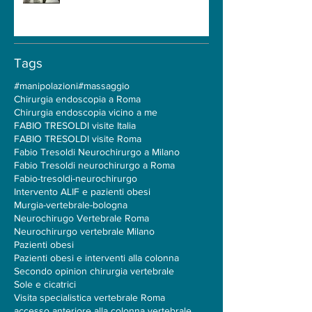
Chi Deve Operare la Cervicale?
Chirurgia Cervicale e Midollo
Spinale: Perché la Formazione
Neurochirurgica Ha un Ruolo
Centrale
Tags
#manipolazioni
#massaggio
Chirurgia endoscopia a Roma
Chirurgia endoscopia vicino a me
FABIO TRESOLDI visite Italia
FABIO TRESOLDI visite Roma
Fabio Tresoldi Neurochirurgo a Milano
Fabio Tresoldi neurochirurgo a Roma
Fabio-tresoldi-neurochirurgo
Intervento ALIF e pazienti obesi
Murgia-vertebrale-bologna
Neurochirugo Vertebrale Roma
Neurochirurgo vertebrale Milano
Pazienti obesi
Pazienti obesi e interventi alla colonna
Secondo opinion chirurgia vertebrale
Sole e cicatrici