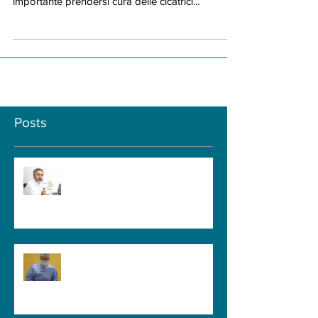
ma spesso ci dimentichiamo di quanto sia
importante prendersi cura delle cicatrici...
Posts
GUIDA PER IL PAZIENTE - Quanto
Deve Durare una Visita
Neurochirurgica? Il Tempo
Necessario per Capire il Paziente
GUIDA PER IL PAZIENTE - Come
Riconoscere l'Esperienza di un
Neurochirurgo