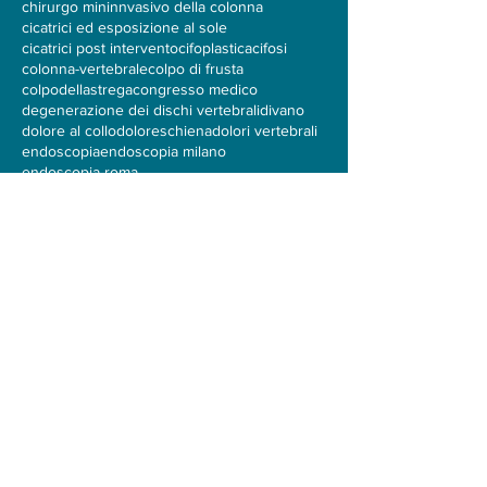
chirurgia vertebrale mininvasiva
chirurgo mininnvasivo della colonna
cicatrici ed esposizione al sole
cicatrici post intervento
cifoplastica
cifosi
colonna-vertebrale
colpo di frusta
colpodellastrega
congresso medico
degenerazione dei dischi vertebrali
divano
dolore al collo
doloreschiena
dolori vertebrali
endoscopia
endoscopia milano
endoscopia roma
endoscopia vertebrale esperto
endoscopia vertebrale italia
endoscopia vertebrale roma
endoscopia vertebrale vicino a me
ernia
ernia del disco Neurochirurgo Vertebrale
ernia del disco intervento
ernia discale cervicale