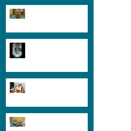
Come Capire se un
Neurochirurgo è il Medico Giusto |
Guida per il Paziente
Perché il Neurochirurgo Si
Preoccupa della Forza e Non Solo
del Dolore: Quando le Patologie
Cervicali Più Insidiose Fanno Poco
Male
Neurochirurgia Vertebrale Mini-
Invasiva: la fiducia nasce dalla
conoscenza e dall'esperienza
Cammino instabile, perdita di