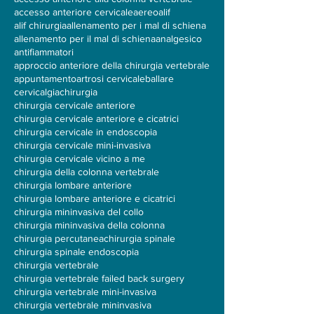
Visita specialistica vertebrale Roma
accesso anteriore alla colonna vertebrale
accesso anteriore cervicale
aereo
alif
alif chirurgia
allenamento per i mal di schiena
allenamento per il mal di schiena
analgesico
antifiammatori
approccio anteriore della chirurgia vertebrale
appuntamento
artrosi cervicale
ballare
cervicalgia
chirurgia
chirurgia cervicale anteriore
chirurgia cervicale anteriore e cicatrici
chirurgia cervicale in endoscopia
chirurgia cervicale mini-invasiva
chirurgia cervicale vicino a me
chirurgia della colonna vertebrale
chirurgia lombare anteriore
chirurgia lombare anteriore e cicatrici
chirurgia mininvasiva del collo
chirurgia mininvasiva della colonna
chirurgia percutanea
chirurgia spinale
chirurgia spinale endoscopia
chirurgia vertebrale
chirurgia vertebrale failed back surgery
chirurgia vertebrale mini-invasiva