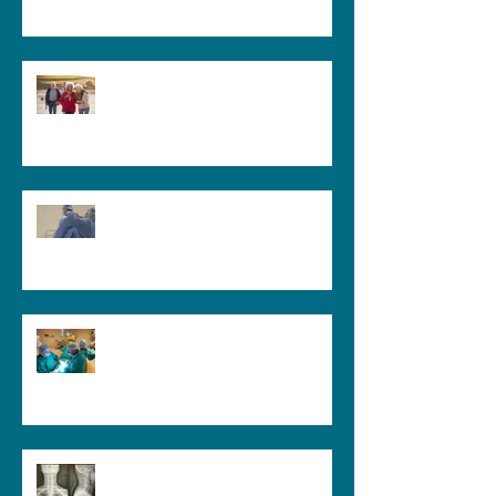
equilibrio e mani impacciate:
quando il Neurochirurgo
Vertebrale può fare la differenza
Cammino Peggio di Prima: È
Davvero Solo l'Età? Perdita di
Equilibrio e Difficoltà a Camminare
| Quando la Causa è la Cervicale
Quando le mani iniziano a
perdere forza: il segnale cervicale
che non dovrebbe essere
sottovalutato
Perché Due Chirurghi Possono
Dare Indicazioni Diverse Sullo
Stesso Caso?