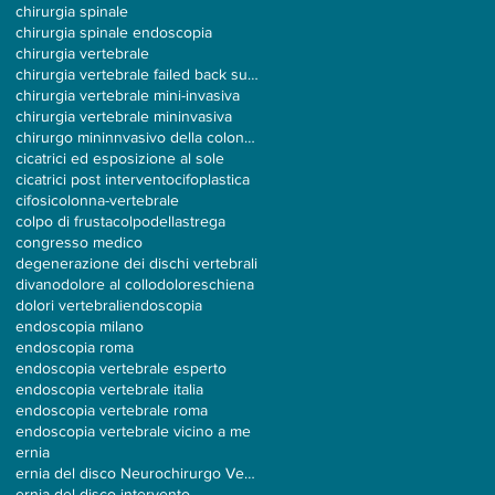
chirurgia spinale
chirurgia spinale endoscopia
chirurgia vertebrale
chirurgia vertebrale failed back surgery
chirurgia vertebrale mini-invasiva
chirurgia vertebrale mininvasiva
chirurgo mininnvasivo della colonna
cicatrici ed esposizione al sole
cicatrici post intervento
cifoplastica
cifosi
colonna-vertebrale
colpo di frusta
colpodellastrega
congresso medico
degenerazione dei dischi vertebrali
divano
dolore al collo
doloreschiena
dolori vertebrali
endoscopia
endoscopia milano
endoscopia roma
endoscopia vertebrale esperto
endoscopia vertebrale italia
endoscopia vertebrale roma
endoscopia vertebrale vicino a me
ernia
ernia del disco Neurochirurgo Vertebrale
ernia del disco intervento