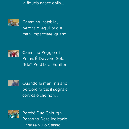
la fiducia nasce dalla
conoscenza e
dall'esperienza
Cammino instabile,
perdita di equilibrio e
mani impacciate: quando
il Neurochirurgo
Vertebrale può fare la
differenza
Cammino Peggio di
Prima: È Davvero Solo
l'Età? Perdita di Equilibrio
e Difficoltà a Camminare |
Quando la Causa è la
Cervicale
Quando le mani iniziano a
perdere forza: il segnale
cervicale che non
dovrebbe essere
sottovalutato
Perché Due Chirurghi
Possono Dare Indicazioni
Diverse Sullo Stesso