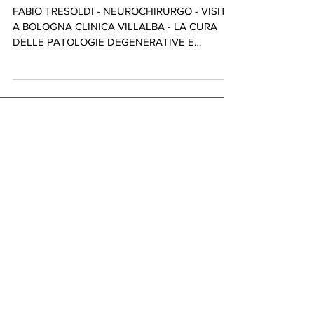
DEGENERATIVE
FABIO TRESOLDI - NEUROCHIRURGO - VISITE
A BOLOGNA CLINICA VILLALBA - LA CURA
DELLE PATOLOGIE DEGENERATIVE E
INTERVENTI NEUROCHIRURGICI
Posts
GUIDA PER IL PAZIENTE - Quanto
Deve Durare una Visita
Neurochirurgica? Il Tempo
Necessario per Capire il Paziente