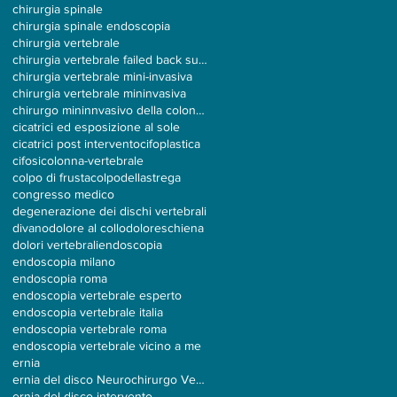
chirurgia spinale
chirurgia spinale endoscopia
chirurgia vertebrale
chirurgia vertebrale failed back surgery
chirurgia vertebrale mini-invasiva
chirurgia vertebrale mininvasiva
chirurgo mininnvasivo della colonna
cicatrici ed esposizione al sole
cicatrici post intervento
cifoplastica
cifosi
colonna-vertebrale
colpo di frusta
colpodellastrega
congresso medico
degenerazione dei dischi vertebrali
divano
dolore al collo
doloreschiena
dolori vertebrali
endoscopia
endoscopia milano
endoscopia roma
endoscopia vertebrale esperto
endoscopia vertebrale italia
endoscopia vertebrale roma
endoscopia vertebrale vicino a me
ernia
ernia del disco Neurochirurgo Vertebrale
ernia del disco intervento