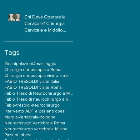
Caso?
Chi Deve Operare la
Cervicale? Chirurgia
Cervicale e Midollo
Spinale: Perché la
Formazione
Neurochirurgica Ha un
Tags
Ruolo Centrale
#manipolazioni
#massaggio
Chirurgia endoscopia a Roma
Chirurgia endoscopia vicino a me
FABIO TRESOLDI visite Italia
FABIO TRESOLDI visite Roma
Fabio Tresoldi Neurochirurgo a Milano
Fabio Tresoldi neurochirurgo a Roma
Fabio-tresoldi-neurochirurgo
Intervento ALIF e pazienti obesi
Murgia-vertebrale-bologna
Neurochirugo Vertebrale Roma
Neurochirurgo vertebrale Milano
Pazienti obesi