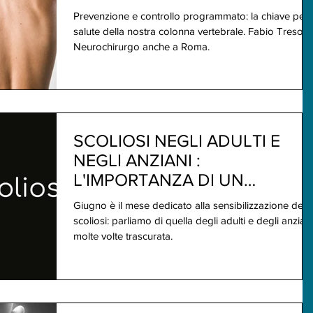
FORTE E SANA
Prevenzione e controllo programmato: la chiave per 
salute della nostra colonna vertebrale. Fabio Tresold
Neurochirurgo anche a Roma.
SCOLIOSI NEGLI ADULTI E
NEGLI ANZIANI :
L'IMPORTANZA DI UN
INTERVENTO ESEGUITO DA
Giugno è il mese dedicato alla sensibilizzazione della
UN NEUROCHIRURGO
scoliosi: parliamo di quella degli adulti e degli anziani
molte volte trascurata.