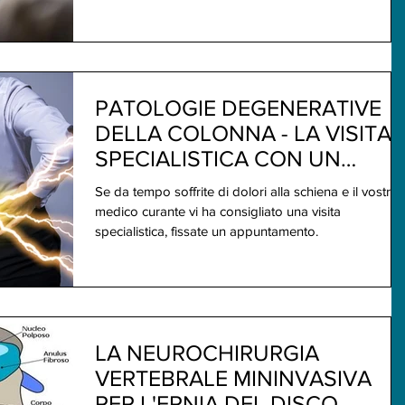
PATOLOGIE DEGENERATIVE
DELLA COLONNA - LA VISITA
SPECIALISTICA CON UN
NEUROCHIRURGO
Se da tempo soffrite di dolori alla schiena e il vostro
VERTEBRALE
medico curante vi ha consigliato una visita
specialistica, fissate un appuntamento.
LA NEUROCHIRURGIA
VERTEBRALE MININVASIVA
PER L'ERNIA DEL DISCO -