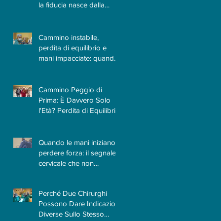
la fiducia nasce dalla
conoscenza e
dall'esperienza
Cammino instabile,
perdita di equilibrio e
mani impacciate: quando
il Neurochirurgo
7
Vertebrale può fare la
differenza
Cammino Peggio di
Prima: È Davvero Solo
l'Età? Perdita di Equilibrio
e Difficoltà a Camminare |
Quando la Causa è la
Cervicale
Quando le mani iniziano a
perdere forza: il segnale
cervicale che non
dovrebbe essere
sottovalutato
Perché Due Chirurghi
i
Possono Dare Indicazioni
Diverse Sullo Stesso