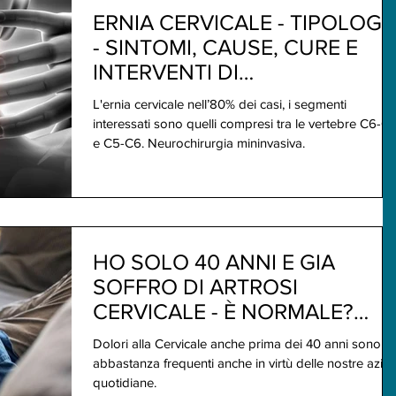
ERNIA CERVICALE - TIPOLOGIA
- SINTOMI, CAUSE, CURE E
INTERVENTI DI
NEUROCHIRURGIA
L'ernia cervicale nell’80% dei casi, i segmenti
MININVASIVA
interessati sono quelli compresi tra le vertebre C6-C
e C5-C6. Neurochirurgia mininvasiva.
HO SOLO 40 ANNI E GIA
SOFFRO DI ARTROSI
CERVICALE - È NORMALE?
COSA FARE?
Dolori alla Cervicale anche prima dei 40 anni sono
abbastanza frequenti anche in virtù delle nostre azion
quotidiane.