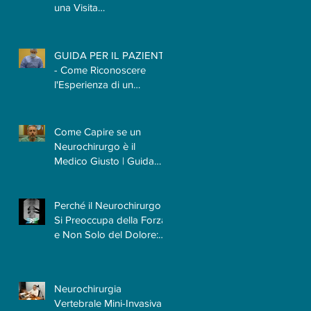
una Visita
la
Neurochirurgica? Il
i
Tempo Necessario per
Capire il Paziente
GUIDA PER IL PAZIENTE
- Come Riconoscere
l'Esperienza di un
Neurochirurgo
Come Capire se un
Neurochirurgo è il
Medico Giusto | Guida
per il Paziente
Perché il Neurochirurgo
Si Preoccupa della Forza
e Non Solo del Dolore:
Quando le Patologie
Cervicali Più Insidiose
Fanno Poco Male
Neurochirurgia
Vertebrale Mini-Invasiva: