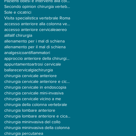
Pazienti obesi e interventi alla colonna
Secondo opinion chirurgia vertebrale
Sole e cicatrici
Visita specialistica vertebrale Roma
accesso anteriore alla colonna vertebrale
accesso anteriore cervicale
aereo
alif
alif chirurgia
allenamento per i mal di schiena
allenamento per il mal di schiena
analgesico
antifiammatori
approccio anteriore della chirurgia vertebrale
appuntamento
artrosi cervicale
ballare
cervicalgia
chirurgia
chirurgia cervicale anteriore
chirurgia cervicale anteriore e cicatrici
chirurgia cervicale in endoscopia
chirurgia cervicale mini-invasiva
chirurgia cervicale vicino a me
chirurgia della colonna vertebrale
chirurgia lombare anteriore
chirurgia lombare anteriore e cicatrici
chirurgia mininvasiva del collo
chirurgia mininvasiva della colonna
chirurgia percutanea