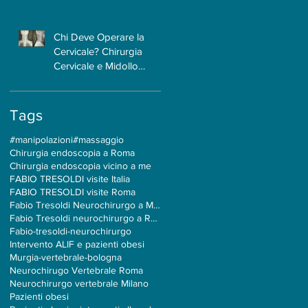
Caso?
Chi Deve Operare la
Cervicale? Chirurgia
Cervicale e Midollo
Spinale: Perché la
Formazione
Neurochirurgica Ha un
Tags
to
Ruolo Centrale
#manipolazioni
#massaggio
Chirurgia endoscopia a Roma
Chirurgia endoscopia vicino a me
FABIO TRESOLDI visite Italia
FABIO TRESOLDI visite Roma
Fabio Tresoldi Neurochirurgo a Milano
Fabio Tresoldi neurochirurgo a Roma
Fabio-tresoldi-neurochirurgo
Intervento ALIF e pazienti obesi
Murgia-vertebrale-bologna
Neurochirugo Vertebrale Roma
Neurochirurgo vertebrale Milano
Pazienti obesi