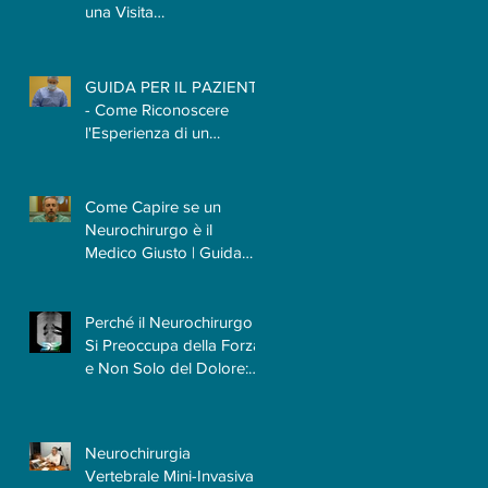
una Visita
Neurochirurgica? Il
Tempo Necessario per
Capire il Paziente
GUIDA PER IL PAZIENTE
- Come Riconoscere
l'Esperienza di un
Neurochirurgo
Come Capire se un
-
Neurochirurgo è il
Medico Giusto | Guida
per il Paziente
Perché il Neurochirurgo
Si Preoccupa della Forza
e Non Solo del Dolore:
Quando le Patologie
Cervicali Più Insidiose
Fanno Poco Male
Neurochirurgia
Vertebrale Mini-Invasiva: