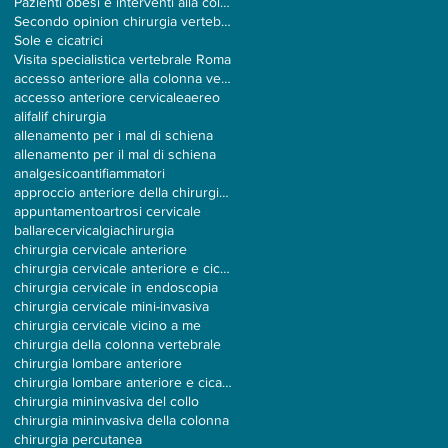
Pazienti obesi e interventi alla colonna
Secondo opinion chirurgia vertebrale
Sole e cicatrici
Visita specialistica vertebrale Roma
accesso anteriore alla colonna vertebrale
accesso anteriore cervicale
aereo
alif
alif chirurgia
allenamento per i mal di schiena
allenamento per il mal di schiena
analgesico
antifiammatori
approccio anteriore della chirurgia vertebrale
appuntamento
artrosi cervicale
ballare
cervicalgia
chirurgia
chirurgia cervicale anteriore
chirurgia cervicale anteriore e cicatrici
chirurgia cervicale in endoscopia
chirurgia cervicale mini-invasiva
chirurgia cervicale vicino a me
chirurgia della colonna vertebrale
chirurgia lombare anteriore
chirurgia lombare anteriore e cicatrici
chirurgia mininvasiva del collo
chirurgia mininvasiva della colonna
chirurgia percutanea