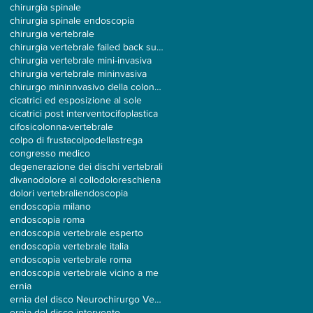
chirurgia spinale
chirurgia spinale endoscopia
chirurgia vertebrale
chirurgia vertebrale failed back surgery
chirurgia vertebrale mini-invasiva
chirurgia vertebrale mininvasiva
chirurgo mininnvasivo della colonna
cicatrici ed esposizione al sole
cicatrici post intervento
cifoplastica
cifosi
colonna-vertebrale
colpo di frusta
colpodellastrega
congresso medico
degenerazione dei dischi vertebrali
divano
dolore al collo
doloreschiena
dolori vertebrali
endoscopia
endoscopia milano
endoscopia roma
endoscopia vertebrale esperto
endoscopia vertebrale italia
endoscopia vertebrale roma
endoscopia vertebrale vicino a me
ernia
ernia del disco Neurochirurgo Vertebrale
ernia del disco intervento