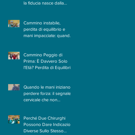
la fiducia nasce dalla
-
conoscenza e
dall'esperienza
Cammino instabile,
perdita di equilibrio e
e
mani impacciate: quando
il Neurochirurgo
Vertebrale può fare la
differenza
Cammino Peggio di
Prima: È Davvero Solo
l'Età? Perdita di Equilibrio
e Difficoltà a Camminare |
Quando la Causa è la
Cervicale
Quando le mani iniziano a
-
perdere forza: il segnale
cervicale che non
dovrebbe essere
sottovalutato
Perché Due Chirurghi
Possono Dare Indicazioni
Diverse Sullo Stesso