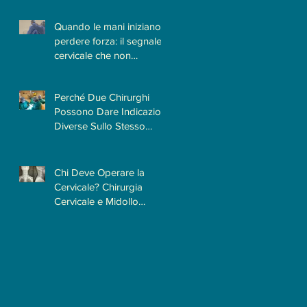
Quando la Causa è la
Cervicale
Quando le mani iniziano a
perdere forza: il segnale
cervicale che non
dovrebbe essere
sottovalutato
Perché Due Chirurghi
Possono Dare Indicazioni
Diverse Sullo Stesso
Caso?
Chi Deve Operare la
Cervicale? Chirurgia
Cervicale e Midollo
Spinale: Perché la
Formazione
Neurochirurgica Ha un
Ruolo Centrale