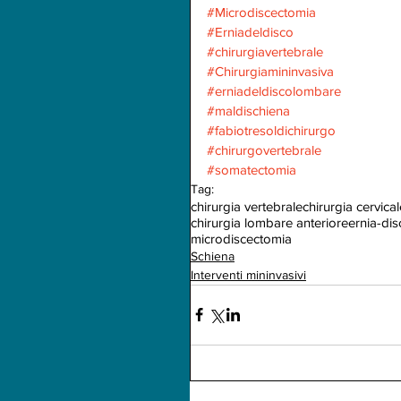
#Microdiscectomia
#Erniadeldisco
#chirurgiavertebrale
#Chirurgiamininvasiva
#erniadeldiscolombare
#maldischiena
#fabiotresoldichirurgo
#chirurgovertebrale
#somatectomia
Tag:
chirurgia vertebrale
chirurgia cervica
chirurgia lombare anteriore
ernia-dis
microdiscectomia
Schiena
Interventi mininvasivi