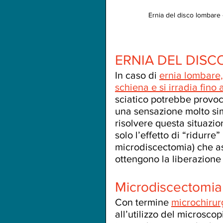
Ernia del disco lombare -
ERNIA DEL DIS
In caso di 
ernia lombare, 
schiena e si irradia fino
sciatico potrebbe provoca
una sensazione molto simi
risolvere questa situazi
solo l’effetto di “ridurre”
microdiscectomia) che as
ottengono la liberazione
Microdiscectomia
Con termine 
microchirur
all’utilizzo del microscop