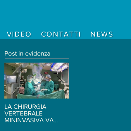
VIDEO
CONTATTI
NEWS
Post in evidenza
LA CHIRURGIA
Ginnastica per il mal d
VERTEBRALE
schiena - 5 semplici
MININVASIVA VA
esercizi di stretching -
BENE PER QUALSIASI
Fabio Tresoldi