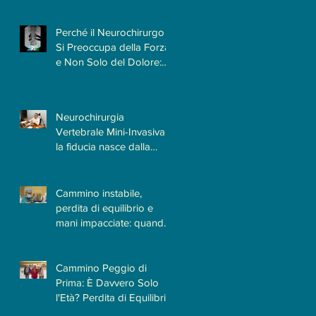
per il Paziente
Perché il Neurochirurgo
Si Preoccupa della Forza
e Non Solo del Dolore:
Quando le Patologie
Cervicali Più Insidiose
Fanno Poco Male
Neurochirurgia
Vertebrale Mini-Invasiva:
la fiducia nasce dalla
conoscenza e
dall'esperienza
Cammino instabile,
perdita di equilibrio e
mani impacciate: quando
il Neurochirurgo
Vertebrale può fare la
differenza
Cammino Peggio di
Prima: È Davvero Solo
l'Età? Perdita di Equilibrio
e Difficoltà a Camminare |