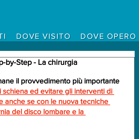
TI
DOVE VISITO
DOVE OPERO
by-Step - La chirurgia
ane il provvedimento più importante 
 schiena ed evitare gli interventi di 
le anche se con le nuova tecniche 
rnia del disco lombare e la 