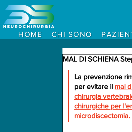
HOME
CHI SONO
PAZIEN
MAL DI SCHIENA Step-
La prevenzione rim
per evitare il 
mal di
chirurgia vertebra
chirurgiche 
per l'e
microdiscectomia.