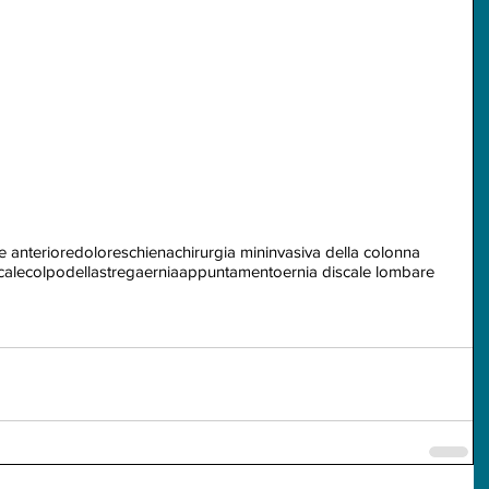
le anteriore
doloreschiena
chirurgia mininvasiva della colonna
cale
colpodellastrega
ernia
appuntamento
ernia discale lombare