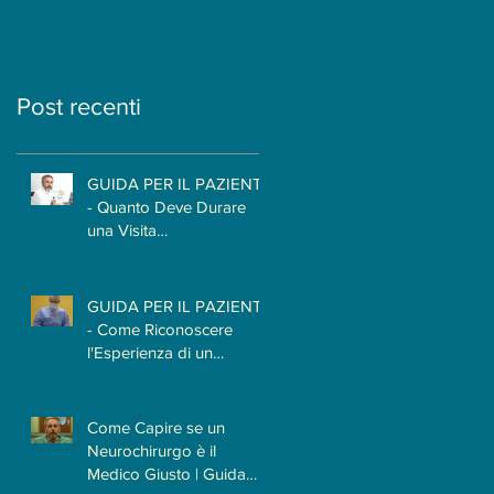
PAZIENTE E
Neurochirurgo
PATOLOGIA?
Post recenti
GUIDA PER IL PAZIENTE
- Quanto Deve Durare
una Visita
Neurochirurgica? Il
Tempo Necessario per
Capire il Paziente
GUIDA PER IL PAZIENTE
- Come Riconoscere
l'Esperienza di un
Neurochirurgo
Come Capire se un
Neurochirurgo è il
Medico Giusto | Guida