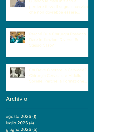
Quando le mani iniziano a
perdere forza: il segnale cervicale
che non dovrebbe essere
sottovalutato
Perché Due Chirurghi Possono
Dare Indicazioni Diverse Sullo
Stesso Caso?
Chi Deve Operare la Cervicale?
Chirurgia Cervicale e Midollo
Spinale: Perché la Formazione
Neurochirurgica Ha un Ruolo
Centrale
Archivio
agosto 2026
(1)
1 post
luglio 2026
(4)
4 post
giugno 2026
(5)
5 post