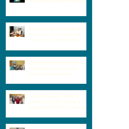
del Dolore: Quando le Patologie
Cervicali Più Insidiose Fanno Poco
Male
Neurochirurgia Vertebrale Mini-
Invasiva: la fiducia nasce dalla
conoscenza e dall'esperienza
Cammino instabile, perdita di
equilibrio e mani impacciate:
quando il Neurochirurgo
Vertebrale può fare la differenza
Cammino Peggio di Prima: È
Davvero Solo l'Età? Perdita di
Equilibrio e Difficoltà a Camminare
| Quando la Causa è la Cervicale