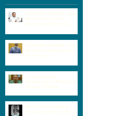
GUIDA PER IL PAZIENTE - Quanto
Deve Durare una Visita
Neurochirurgica? Il Tempo
Necessario per Capire il Paziente
GUIDA PER IL PAZIENTE - Come
Riconoscere l'Esperienza di un
Neurochirurgo
Come Capire se un
Neurochirurgo è il Medico Giusto |
Guida per il Paziente
Perché il Neurochirurgo Si
Preoccupa della Forza e Non Solo