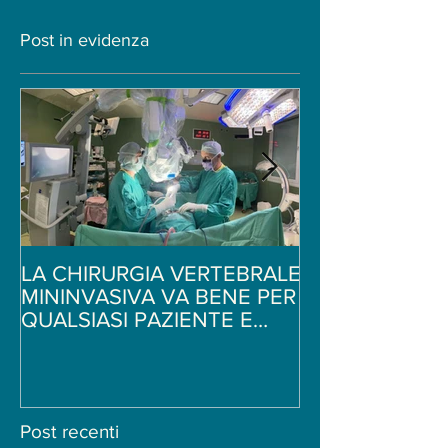
Post in evidenza
LA CHIRURGIA VERTEBRALE
Ginnastica per i
MININVASIVA VA BENE PER
schiena - 5 sem
QUALSIASI PAZIENTE E
di stretching -
PATOLOGIA?
Neurochirurgo
Post recenti