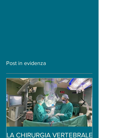
chirurgia della colonna
vertebrale
Post in evidenza
LA CHIRURGIA VERTEBRALE
Ginnastica per i