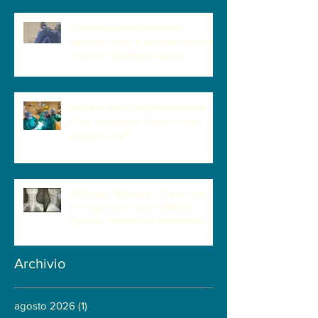
Quando le mani iniziano a
perdere forza: il segnale cervicale
che non dovrebbe essere
sottovalutato
Perché Due Chirurghi Possono
Dare Indicazioni Diverse Sullo
Stesso Caso?
Chi Deve Operare la Cervicale?
Chirurgia Cervicale e Midollo
Spinale: Perché la Formazione
Neurochirurgica Ha un Ruolo
Centrale
Archivio
agosto 2026
(1)
1 post