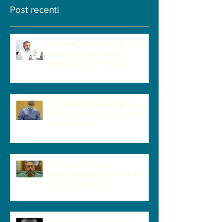
Post recenti
GUIDA PER IL PAZIENTE - Quanto
Deve Durare una Visita
Neurochirurgica? Il Tempo
Necessario per Capire il Paziente
GUIDA PER IL PAZIENTE - Come
Riconoscere l'Esperienza di un
Neurochirurgo
Come Capire se un
Neurochirurgo è il Medico Giusto |
Guida per il Paziente
Perché il Neurochirurgo Si