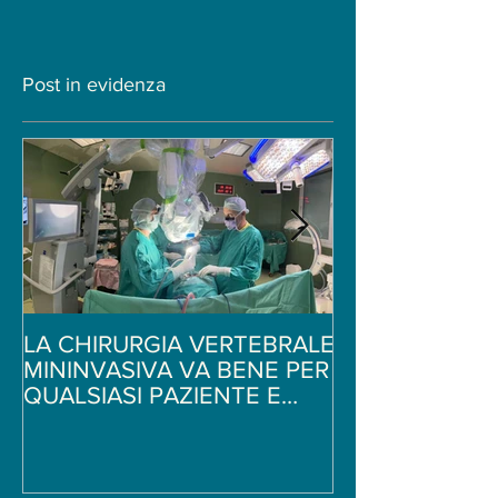
Post in evidenza
LA CHIRURGIA VERTEBRALE
Ginnastica per i
MININVASIVA VA BENE PER
schiena - 5 sem
QUALSIASI PAZIENTE E
di stretching -
PATOLOGIA?
Neurochirurgo