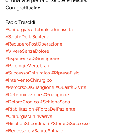
di una vita piena di salute e felicità.
Con gra
titudine,
Fabio Tresoldi
#ChirurgiaVertebrale
#Rinascita
#SaluteDellaSchiena
#RecuperoPostOperazione
#VivereSenzaDolore
#EsperienzaDiGuarigione
#PatologieVertebrali
#SuccessoChirurgico
#RipresaFisic
#InterventoChirurgico
#PercorsoDiGuarigione
#QualitàDiVita
#Determinazione
#Guarigione
#DoloreCronico
#SchienaSana
#Riabilitazion
#ForzaDelPaziente
#ChirurgiaMininvasiva
#RisultatiStraordinari
#StorieDiSuccesso
#Benessere
#SaluteSpinale