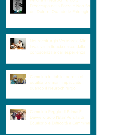
Preoccupa della Forza e Non Solo
del Dolore: Quando le Patologie
Cervicali Più Insidiose Fanno Poco
Male
Neurochirurgia Vertebrale Mini-
Invasiva: la fiducia nasce dalla
conoscenza e dall'esperienza
Cammino instabile, perdita di
equilibrio e mani impacciate:
quando il Neurochirurgo
Vertebrale può fare la differenza
Cammino Peggio di Prima: È
Davvero Solo l'Età? Perdita di
Equilibrio e Difficoltà a Camminare
| Quando la Causa è la Cervicale