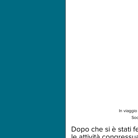
In viaggi
Soc
Dopo che si è stati f
le attività congressu