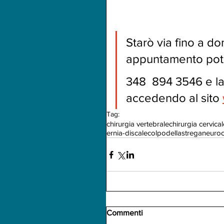
Starò via fino a d
appuntamento pote
348  894 3546 e l
accedendo al sito 
Tag:
chirurgia vertebrale
chirurgia cervica
ernia-discale
colpodellastrega
neuroc
Commenti