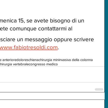
omenica 15, se avete bisogno di un 
te comunque contattarmi al 
asciare un messaggio oppure scrivere 
www.fabiotresoldi.com
.
le anteriore
doloreschiena
chirurgia mininvasiva della colonna
hirurgia vertebrale
congresso medico