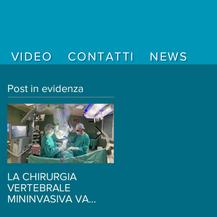
VIDEO
CONTATTI
NEWS
Post in evidenza
LA CHIRURGIA
Ginnastica per il mal d
VERTEBRALE
schiena - 5 semplici
MININVASIVA VA
esercizi di stretching -
BENE PER QUALSIASI
Fabio Tresoldi