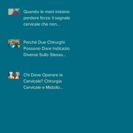
Quando la Causa è la
Cervicale
Quando le mani iniziano a
perdere forza: il segnale
cervicale che non
dovrebbe essere
sottovalutato
Perché Due Chirurghi
Possono Dare Indicazioni
Diverse Sullo Stesso
Caso?
Chi Deve Operare la
Cervicale? Chirurgia
Cervicale e Midollo
Spinale: Perché la
Formazione
Neurochirurgica Ha un
Ruolo Centrale