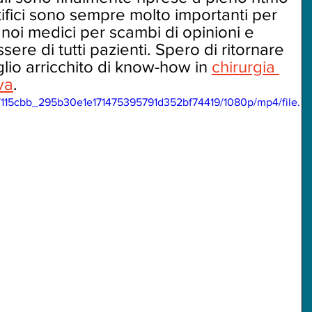
tifici sono sempre molto importanti per 
 noi medici per scambi di opinioni e 
sere di tutti pazienti. Spero di ritornare 
glio arricchito di know-how in 
chirurgia 
va
.  
eo/115cbb_295b30e1e171475395791d352bf74419/1080p/mp4/file.