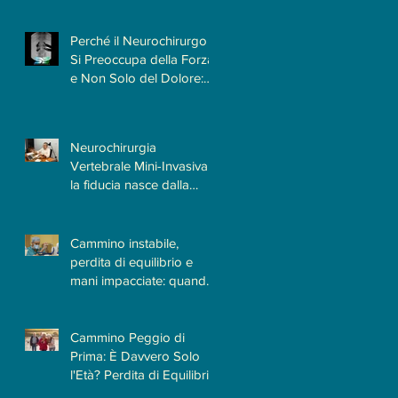
per il Paziente
Perché il Neurochirurgo
Si Preoccupa della Forza
e Non Solo del Dolore:
Quando le Patologie
Cervicali Più Insidiose
Fanno Poco Male
Neurochirurgia
Vertebrale Mini-Invasiva:
la fiducia nasce dalla
conoscenza e
dall'esperienza
Cammino instabile,
perdita di equilibrio e
mani impacciate: quando
il Neurochirurgo
Vertebrale può fare la
differenza
Cammino Peggio di
Prima: È Davvero Solo
l'Età? Perdita di Equilibrio
e Difficoltà a Camminare |