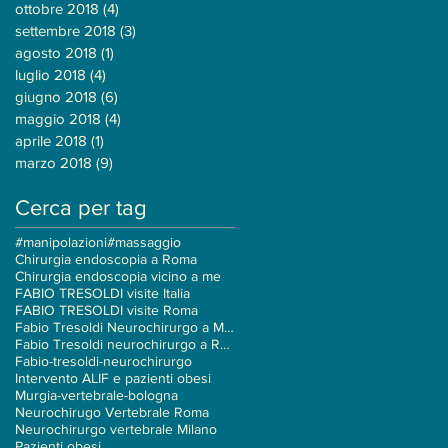
ottobre 2018
(4)
4 post
settembre 2018
(3)
3 post
agosto 2018
(1)
1 post
luglio 2018
(4)
4 post
giugno 2018
(6)
6 post
maggio 2018
(4)
4 post
aprile 2018
(1)
1 post
marzo 2018
(9)
9 post
Cerca per tag
#manipolazioni
#massaggio
Chirurgia endoscopia a Roma
Chirurgia endoscopia vicino a me
FABIO TRESOLDI visite Italia
FABIO TRESOLDI visite Roma
Fabio Tresoldi Neurochirurgo a Milano
Fabio Tresoldi neurochirurgo a Roma
Fabio-tresoldi-neurochirurgo
Intervento ALIF e pazienti obesi
Murgia-vertebrale-bologna
Neurochirugo Vertebrale Roma
Neurochirurgo vertebrale Milano
Pazienti obesi