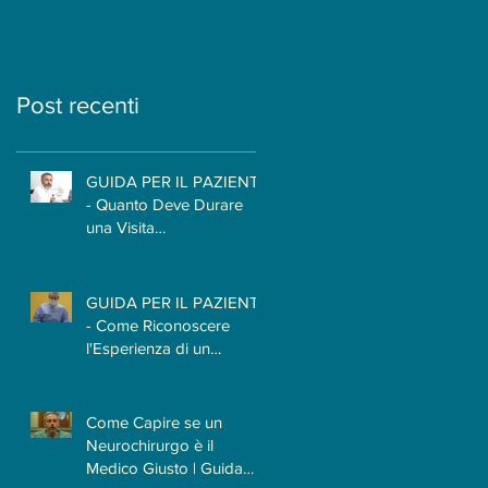
PAZIENTE E
Neurochirurgo
PATOLOGIA?
Post recenti
GUIDA PER IL PAZIENTE
- Quanto Deve Durare
una Visita
Neurochirurgica? Il
Tempo Necessario per
Capire il Paziente
GUIDA PER IL PAZIENTE
- Come Riconoscere
l'Esperienza di un
Neurochirurgo
Come Capire se un
Neurochirurgo è il
Medico Giusto | Guida