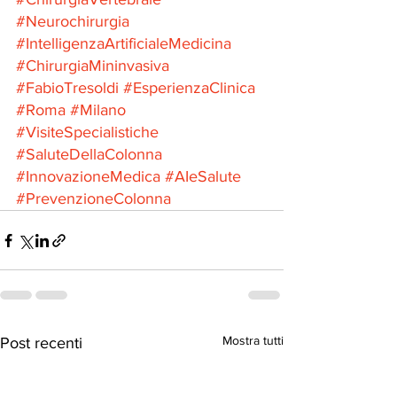
#Neurochirurgia
#IntelligenzaArtificialeMedicina
#ChirurgiaMininvasiva
#FabioTresoldi
#EsperienzaClinica
#Roma
#Milano
#VisiteSpecialistiche
#SaluteDellaColonna
#InnovazioneMedica
#AIeSalute
#PrevenzioneColonna
Mostra tutti
Post recenti