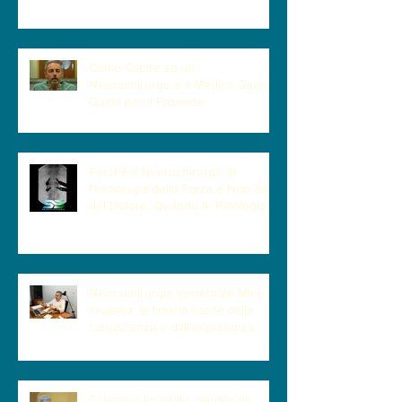
Come Capire se un
Neurochirurgo è il Medico Giusto |
Guida per il Paziente
Perché il Neurochirurgo Si
Preoccupa della Forza e Non Solo
del Dolore: Quando le Patologie
Cervicali Più Insidiose Fanno Poco
Male
Neurochirurgia Vertebrale Mini-
Invasiva: la fiducia nasce dalla
conoscenza e dall'esperienza
Cammino instabile, perdita di