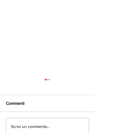
Commenti
Chirurgia Cervicale
"Maestria Chirurg
Scrivi un commento...
Plurilivello: La Rivoluzione
Intervento Mininv