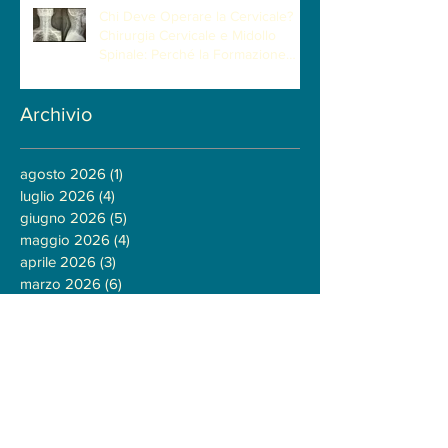
Chi Deve Operare la Cervicale?
Chirurgia Cervicale e Midollo
Spinale: Perché la Formazione
Neurochirurgica Ha un Ruolo
Centrale
Archivio
agosto 2026
(1)
1 post
luglio 2026
(4)
4 post
giugno 2026
(5)
5 post
maggio 2026
(4)
4 post
aprile 2026
(3)
3 post
marzo 2026
(6)
6 post
febbraio 2026
(5)
5 post
gennaio 2026
(4)
4 post
dicembre 2025
(4)
4 post
novembre 2025
(3)
3 post
ottobre 2025
(1)
1 post
settembre 2025
(1)
1 post
giugno 2025
(2)
2 post