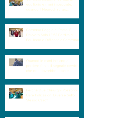
equilibrio e mani impacciate:
quando il Neurochirurgo
Vertebrale può fare la differenza
Cammino Peggio di Prima: È
Davvero Solo l'Età? Perdita di
Equilibrio e Difficoltà a Camminare
| Quando la Causa è la Cervicale
Quando le mani iniziano a
perdere forza: il segnale cervicale
che non dovrebbe essere
sottovalutato
Perché Due Chirurghi Possono
Dare Indicazioni Diverse Sullo
Stesso Caso?